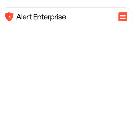
ASIS Europa: Do risco à
resiliência.
Ver a evolução da
Alimentado
por IA
segurança física
automatização
no stand #C5