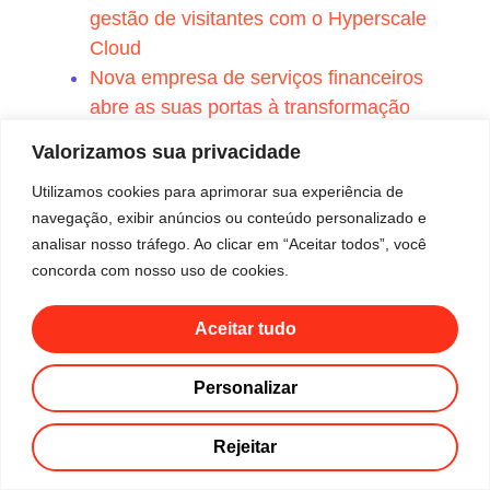
gestão de visitantes com o Hyperscale
Cloud
Nova empresa de serviços financeiros
abre as suas portas à transformação
digital
Valorizamos sua privacidade
O cliente financeiro de topo actualiza a
Utilizamos cookies para aprimorar sua experiência de
sua governança de identidades e
navegação, exibir anúncios ou conteúdo personalizado e
acesso.
analisar nosso tráfego. Ao clicar em “Aceitar todos”, você
O efeito 300 A empresa The Mosaic
concorda com nosso uso de cookies.
Company selecciona a Alert Enterprise
Solutions como um multiplicador de
Aceitar tudo
força para a transformação digital
O principal fornecedor de eletricidade
Personalizar
transforma digitalmente o controlo dos
acessos e simplifica as operações
Rejeitar
Um dos maiores bancos do mundo