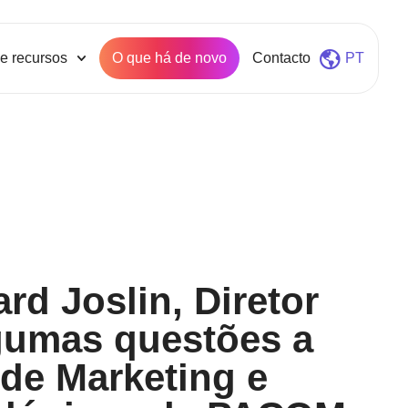
e recursos
O que há de novo
Contacto
PT
rd Joslin, Diretor
gumas questões a
 de Marketing e