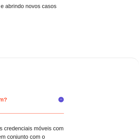
 e abrindo novos casos
am?
as credenciais móveis com
 em conjunto com o